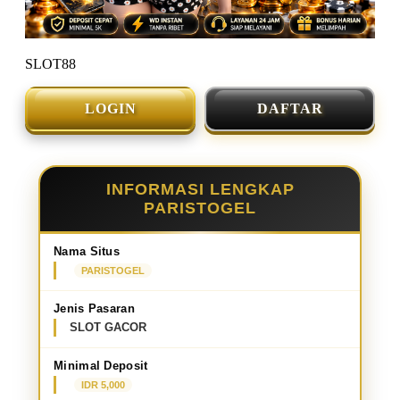
SLOT88
LOGIN
DAFTAR
INFORMASI LENGKAP
PARISTOGEL
Nama Situs
PARISTOGEL
Jenis Pasaran
SLOT GACOR
Minimal Deposit
IDR 5,000