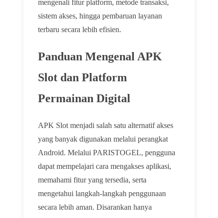
mengenali fitur platform, metode transaksi,
sistem akses, hingga pembaruan layanan
terbaru secara lebih efisien.
Panduan Mengenal APK
Slot dan Platform
Permainan Digital
APK Slot menjadi salah satu alternatif akses
yang banyak digunakan melalui perangkat
Android. Melalui PARISTOGEL, pengguna
dapat mempelajari cara mengakses aplikasi,
memahami fitur yang tersedia, serta
mengetahui langkah-langkah penggunaan
secara lebih aman. Disarankan hanya