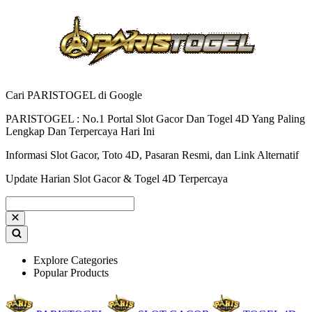
Cari PARISTOGEL di Google
PARISTOGEL : No.1 Portal Slot Gacor Dan Togel 4D Yang Paling
Lengkap Dan Terpercaya Hari Ini
Informasi Slot Gacor, Toto 4D, Pasaran Resmi, dan Link Alternatif
Update Harian Slot Gacor & Togel 4D Terpercaya
Explore Categories
Popular Products