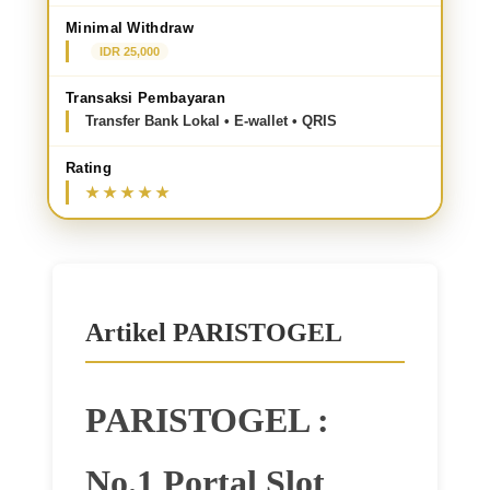
Minimal Withdraw
IDR 25,000
Transaksi Pembayaran
Transfer Bank Lokal • E-wallet • QRIS
Rating
Artikel PARISTOGEL
PARISTOGEL :
No.1 Portal Slot