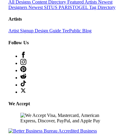
All Designs
Content Directory
Featured Artists
Newest
Designers
Newest SITUS PARISTOGEL
Tag Directory
Artists
Artist Signup
Design Guide
TeePublic Blog
Follow Us
We Accept