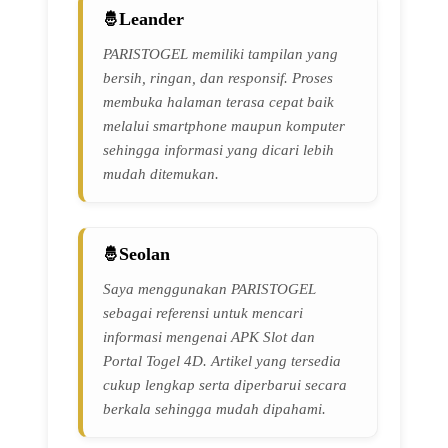
Leander
PARISTOGEL memiliki tampilan yang
bersih, ringan, dan responsif. Proses
membuka halaman terasa cepat baik
melalui smartphone maupun komputer
sehingga informasi yang dicari lebih
mudah ditemukan.
Seolan
Saya menggunakan PARISTOGEL
sebagai referensi untuk mencari
informasi mengenai APK Slot dan
Portal Togel 4D. Artikel yang tersedia
cukup lengkap serta diperbarui secara
berkala sehingga mudah dipahami.