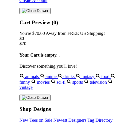
Create Account
Cart Preview (0)
You're
$70.00
Away from
FREE US Shipping!
$0
$70
Your Cart is empty...
Discover something you'll love!
animals
anime
drinks
fantasy
food
funny
movies
sci-fi
sports
television
vintage
Shop Designs
New Tees on Sale
Newest Designers
Tag Directory