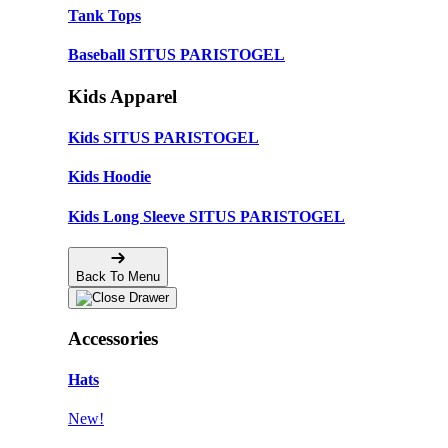
Tank Tops
Baseball SITUS PARISTOGEL
Kids Apparel
Kids SITUS PARISTOGEL
Kids Hoodie
Kids Long Sleeve SITUS PARISTOGEL
Back To Menu
Accessories
Hats
New!