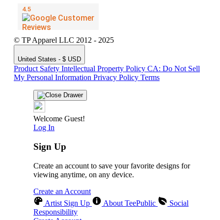
© TP Apparel LLC 2012 - 2025
United States - $ USD
Product Safety
Intellectual Property Policy
CA: Do Not Sell
My Personal Information
Privacy Policy
Terms
Welcome Guest!
Log In
Sign Up
Create an account to save your favorite designs for
viewing anytime, on any device.
Create an Account
Artist Sign Up
About TeePublic
Social
Responsibility