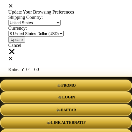
Update Your Browsing Preferences
Shipping Country:
Currency:
Cancel
Katie:
5'10"
160
Select your person:
PROMO
Male
Female
Height
LOGIN
Short
Med
Tall
DAFTAR
Weight
Slim
Avg
Heavy
LINK ALTERNATIF
View Size Chart