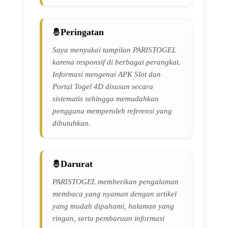
Peringatan
Saya menyukai tampilan PARISTOGEL
karena responsif di berbagai perangkat.
Informasi mengenai APK Slot dan
Portal Togel 4D disusun secara
sistematis sehingga memudahkan
pengguna memperoleh referensi yang
dibutuhkan.
Darurat
PARISTOGEL memberikan pengalaman
membaca yang nyaman dengan artikel
yang mudah dipahami, halaman yang
ringan, serta pembaruan informasi