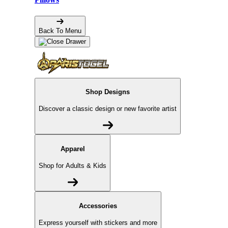
Back To Menu
Shop Designs
Discover a classic design or new favorite artist
Apparel
Shop for Adults & Kids
Accessories
Express yourself with stickers and more