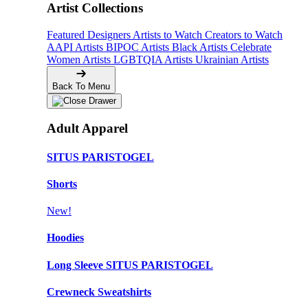
Artist Collections
Featured Designers
Artists to Watch
Creators to Watch
AAPI Artists
BIPOC Artists
Black Artists
Celebrate
Women Artists
LGBTQIA Artists
Ukrainian Artists
Back To Menu
Adult Apparel
SITUS PARISTOGEL
Shorts
New!
Hoodies
Long Sleeve SITUS PARISTOGEL
Crewneck Sweatshirts