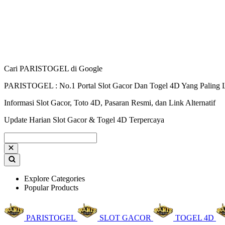
Cari PARISTOGEL di Google
PARISTOGEL : No.1 Portal Slot Gacor Dan Togel 4D Yang Paling L
Informasi Slot Gacor, Toto 4D, Pasaran Resmi, dan Link Alternatif
Update Harian Slot Gacor & Togel 4D Terpercaya
Explore Categories
Popular Products
PARISTOGEL
SLOT GACOR
TOGEL 4D