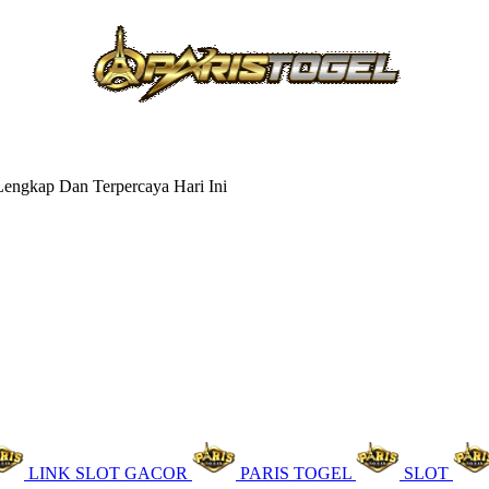
engkap Dan Terpercaya Hari Ini
LINK SLOT GACOR
PARIS TOGEL
SLOT