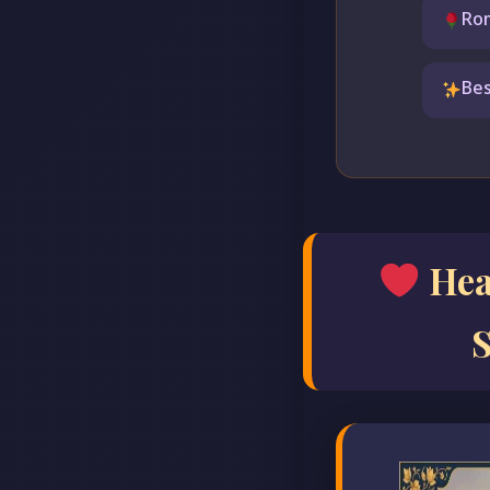
Rom
Bes
Hea
S