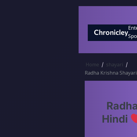
Skip
to
content
Ent
Chronicley
Spo
Home
shayari
Radha Krishna Shayari
Radha
Hindi