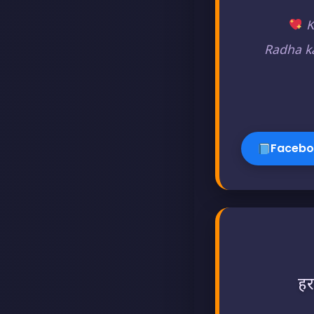
K
Radha k
Facebo
हर