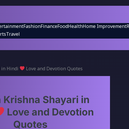
ertainment
Fashion
Finance
Food
Health
Home Improvement
R
rts
Travel
 in Hindi
Love and Devotion Quotes
 Krishna Shayari in
Love and Devotion
Quotes