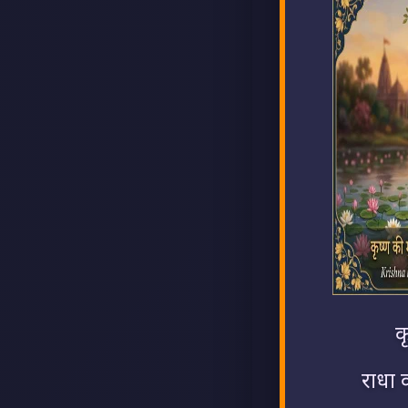
क
राधा 