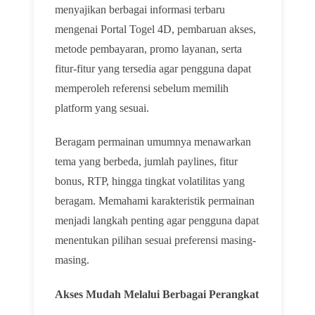
menyajikan berbagai informasi terbaru
mengenai Portal Togel 4D, pembaruan akses,
metode pembayaran, promo layanan, serta
fitur-fitur yang tersedia agar pengguna dapat
memperoleh referensi sebelum memilih
platform yang sesuai.
Beragam permainan umumnya menawarkan
tema yang berbeda, jumlah paylines, fitur
bonus, RTP, hingga tingkat volatilitas yang
beragam. Memahami karakteristik permainan
menjadi langkah penting agar pengguna dapat
menentukan pilihan sesuai preferensi masing-
masing.
Akses Mudah Melalui Berbagai Perangkat