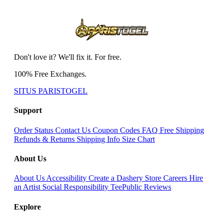
Don't love it? We'll fix it. For free.
100% Free Exchanges.
SITUS PARISTOGEL
Support
Order Status
Contact Us
Coupon Codes
FAQ
Free Shipping
Refunds & Returns
Shipping Info
Size Chart
About Us
About Us
Accessibility
Create a Dashery Store
Careers
Hire
an Artist
Social Responsibility
TeePublic Reviews
Explore