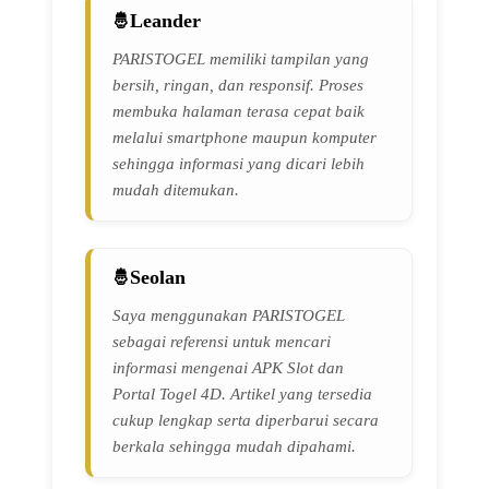
Leander
PARISTOGEL memiliki tampilan yang
bersih, ringan, dan responsif. Proses
membuka halaman terasa cepat baik
melalui smartphone maupun komputer
sehingga informasi yang dicari lebih
mudah ditemukan.
Seolan
Saya menggunakan PARISTOGEL
sebagai referensi untuk mencari
informasi mengenai APK Slot dan
Portal Togel 4D. Artikel yang tersedia
cukup lengkap serta diperbarui secara
berkala sehingga mudah dipahami.