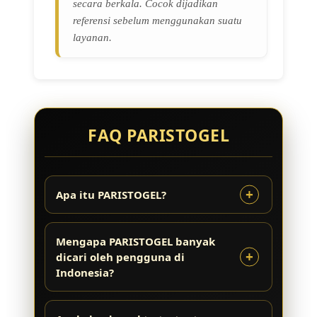
secara berkala. Cocok dijadikan
referensi sebelum menggunakan suatu
layanan.
FAQ PARISTOGEL
Apa itu PARISTOGEL?
Mengapa PARISTOGEL banyak
dicari oleh pengguna di
Indonesia?