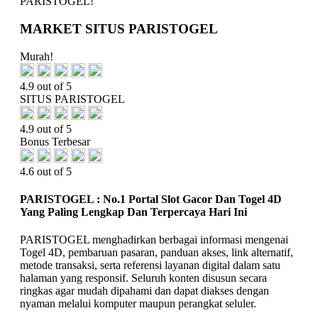
PARISTOGEL!
MARKET SITUS PARISTOGEL
Murah!
4.9 out of 5
SITUS PARISTOGEL
4.9 out of 5
Bonus Terbesar
4.6 out of 5
PARISTOGEL : No.1 Portal Slot Gacor Dan Togel 4D
Yang Paling Lengkap Dan Terpercaya Hari Ini
PARISTOGEL menghadirkan berbagai informasi mengenai
Togel 4D, pembaruan pasaran, panduan akses, link alternatif,
metode transaksi, serta referensi layanan digital dalam satu
halaman yang responsif. Seluruh konten disusun secara
ringkas agar mudah dipahami dan dapat diakses dengan
nyaman melalui komputer maupun perangkat seluler.