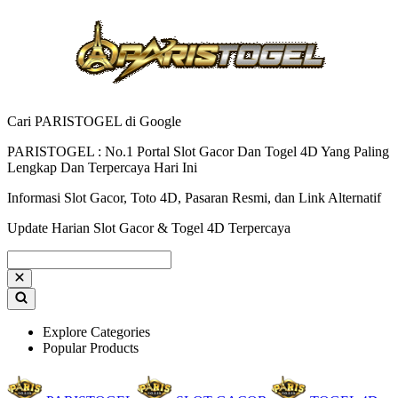
Cari PARISTOGEL di Google
PARISTOGEL : No.1 Portal Slot Gacor Dan Togel 4D Yang Paling
Lengkap Dan Terpercaya Hari Ini
Informasi Slot Gacor, Toto 4D, Pasaran Resmi, dan Link Alternatif
Update Harian Slot Gacor & Togel 4D Terpercaya
Explore Categories
Popular Products