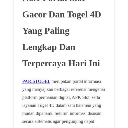
Gacor Dan Togel 4D
Yang Paling
Lengkap Dan
Terpercaya Hari Ini
PARISTOGEL
merupakan portal informasi
yang menyajikan berbagai referensi mengenai
platform permainan digital, APK Slot, serta
layanan Togel 4D dalam satu halaman yang
mudah dipahami. Seluruh informasi disusun
secara sistematis agar pengunjung dapat