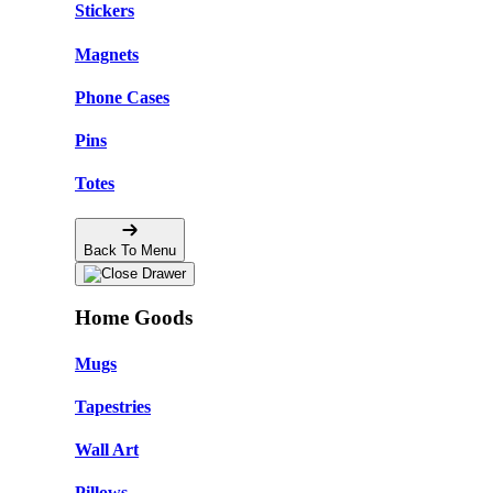
Stickers
Magnets
Phone Cases
Pins
Totes
Back To Menu
Home Goods
Mugs
Tapestries
Wall Art
Pillows