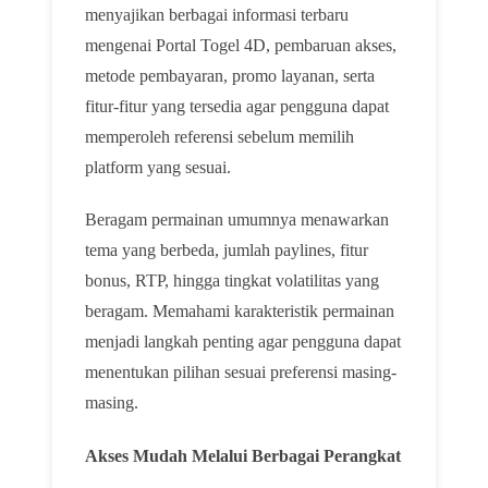
menyajikan berbagai informasi terbaru
mengenai Portal Togel 4D, pembaruan akses,
metode pembayaran, promo layanan, serta
fitur-fitur yang tersedia agar pengguna dapat
memperoleh referensi sebelum memilih
platform yang sesuai.
Beragam permainan umumnya menawarkan
tema yang berbeda, jumlah paylines, fitur
bonus, RTP, hingga tingkat volatilitas yang
beragam. Memahami karakteristik permainan
menjadi langkah penting agar pengguna dapat
menentukan pilihan sesuai preferensi masing-
masing.
Akses Mudah Melalui Berbagai Perangkat