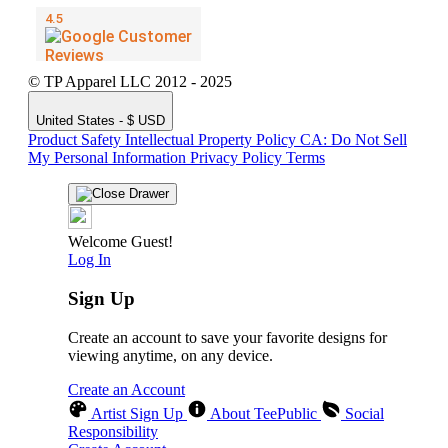
© TP Apparel LLC 2012 - 2025
United States - $ USD
Product Safety
Intellectual Property Policy
CA: Do Not Sell
My Personal Information
Privacy Policy
Terms
Welcome Guest!
Log In
Sign Up
Create an account to save your favorite designs for
viewing anytime, on any device.
Create an Account
Artist Sign Up
About TeePublic
Social
Responsibility