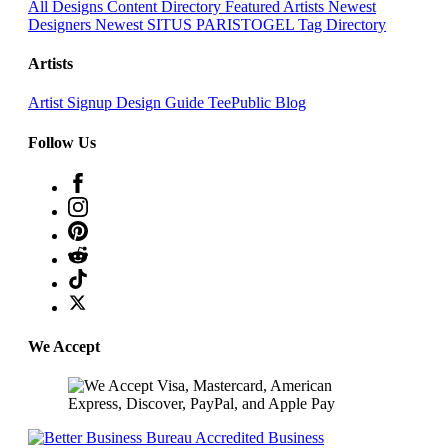
All Designs
Content Directory
Featured Artists
Newest
Designers
Newest SITUS PARISTOGEL
Tag Directory
Artists
Artist Signup
Design Guide
TeePublic Blog
Follow Us
We Accept