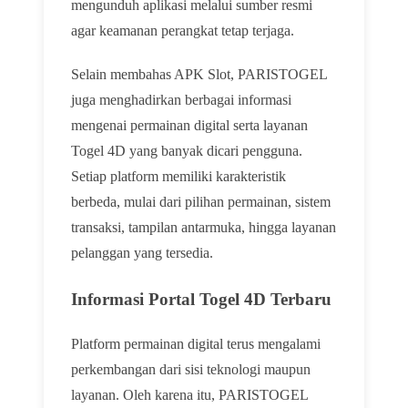
mengunduh aplikasi melalui sumber resmi
agar keamanan perangkat tetap terjaga.
Selain membahas APK Slot, PARISTOGEL
juga menghadirkan berbagai informasi
mengenai permainan digital serta layanan
Togel 4D yang banyak dicari pengguna.
Setiap platform memiliki karakteristik
berbeda, mulai dari pilihan permainan, sistem
transaksi, tampilan antarmuka, hingga layanan
pelanggan yang tersedia.
Informasi Portal Togel 4D Terbaru
Platform permainan digital terus mengalami
perkembangan dari sisi teknologi maupun
layanan. Oleh karena itu, PARISTOGEL