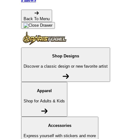
Back To Menu
Shop Designs
Discover a classic design or new favorite artist
Apparel
Shop for Adults & Kids
Accessories
Express yourself with stickers and more