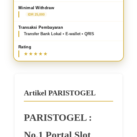
Minimal Withdraw
IDR 25,000
Transaksi Pembayaran
Transfer Bank Lokal • E-wallet • QRIS
Rating
Artikel PARISTOGEL
PARISTOGEL :
No.1 Portal Slot