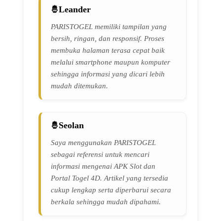
Leander
PARISTOGEL memiliki tampilan yang
bersih, ringan, dan responsif. Proses
membuka halaman terasa cepat baik
melalui smartphone maupun komputer
sehingga informasi yang dicari lebih
mudah ditemukan.
Seolan
Saya menggunakan PARISTOGEL
sebagai referensi untuk mencari
informasi mengenai APK Slot dan
Portal Togel 4D. Artikel yang tersedia
cukup lengkap serta diperbarui secara
berkala sehingga mudah dipahami.