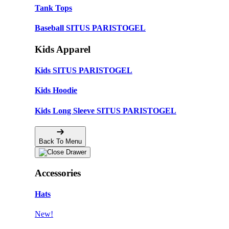
Tank Tops
Baseball SITUS PARISTOGEL
Kids Apparel
Kids SITUS PARISTOGEL
Kids Hoodie
Kids Long Sleeve SITUS PARISTOGEL
Back To Menu
Accessories
Hats
New!