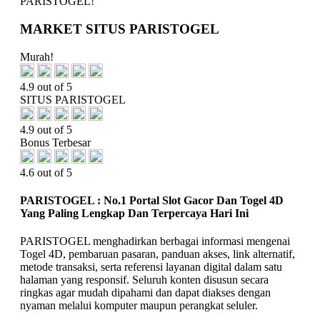
PARISTOGEL!
MARKET SITUS PARISTOGEL
Murah!
4.9 out of 5
SITUS PARISTOGEL
4.9 out of 5
Bonus Terbesar
4.6 out of 5
PARISTOGEL : No.1 Portal Slot Gacor Dan Togel 4D
Yang Paling Lengkap Dan Terpercaya Hari Ini
PARISTOGEL menghadirkan berbagai informasi mengenai
Togel 4D, pembaruan pasaran, panduan akses, link alternatif,
metode transaksi, serta referensi layanan digital dalam satu
halaman yang responsif. Seluruh konten disusun secara
ringkas agar mudah dipahami dan dapat diakses dengan
nyaman melalui komputer maupun perangkat seluler.