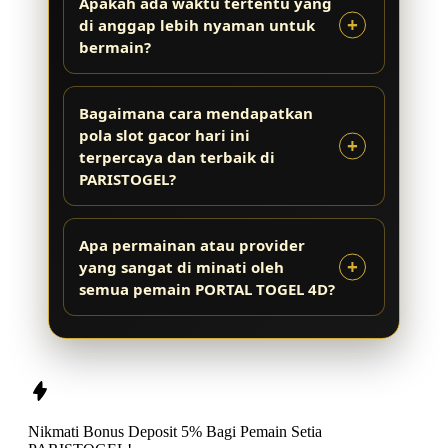
Apakah ada waktu tertentu yang
di anggap lebih nyaman untuk
bermain?
Bagaimana cara mendapatkan
pola slot gacor hari ini
terpercaya dan terbaik di
PARISTOGEL?
Apa permainan atau provider
yang sangat di minati oleh
semua pemain PORTAL TOGEL 4D?
Nikmati
Bonus Deposit 5%
Bagi Pemain Setia