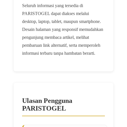
Seluruh informasi yang tersedia di
PARISTOGEL dapat diakses melalui
desktop, laptop, tablet, maupun smartphone.
Desain halaman yang responsif memudahkan
pengunjung membaca artikel, melihat
pembaruan link alternatif, serta memperoleh
informasi terbaru tanpa hambatan berarti.
Ulasan Pengguna
PARISTOGEL