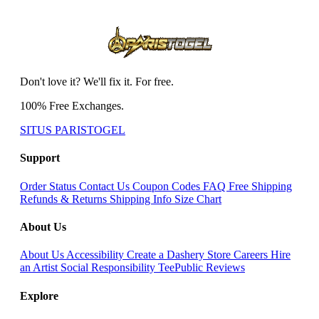
Don't love it? We'll fix it. For free.
100% Free Exchanges.
SITUS PARISTOGEL
Support
Order Status
Contact Us
Coupon Codes
FAQ
Free Shipping
Refunds & Returns
Shipping Info
Size Chart
About Us
About Us
Accessibility
Create a Dashery Store
Careers
Hire
an Artist
Social Responsibility
TeePublic Reviews
Explore