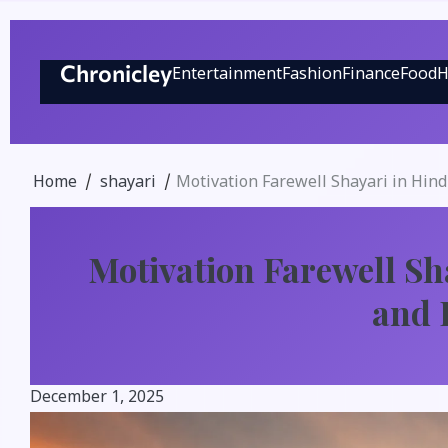
Skip
to
Chronicley
Entertainment
Fashion
Finance
Food
H
content
Home
shayari
Motivation Farewell Shayari in Hind
Motivation Farewell Sh
and 
December 1, 2025