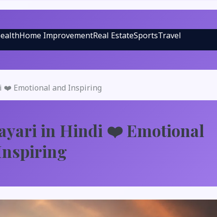
ealth
Home Improvement
Real Estate
Sports
Travel
i ❤️ Emotional and Inspiring
ayari in Hindi ❤️ Emotional
Inspiring